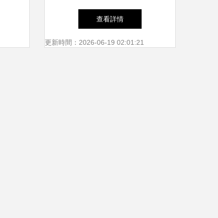
同.doc” 知識產權轉化的法律
查看詳情
基石與實踐洞察
更新時間：2026-06-19 02:01:21