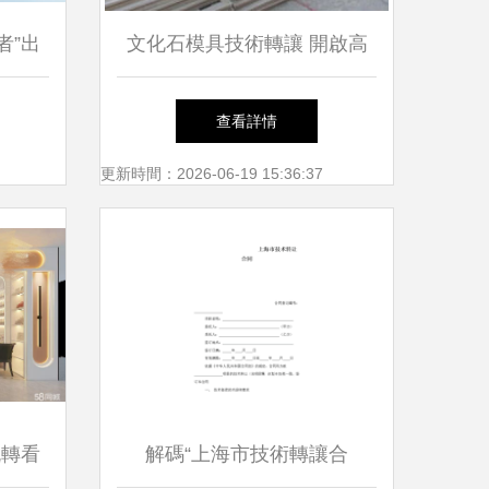
者”出
文化石模具技術轉讓 開啟高
技術新
效仿石裝飾新機遇
查看詳情
更新時間：2026-06-19 15:36:37
流轉看
解碼“上海市技術轉讓合